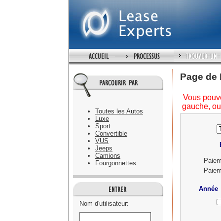
Page de 
Vous pouve
gauche, ou
Toutes les Autos
Luxe
Sport
Convertible
VUS
Jeeps
Camions
Paie
Fourgonnettes
Paie
Année
Nom d'utilisateur: